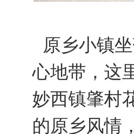
原乡小镇坐
心地带，这
妙西镇肇村
的原乡风情