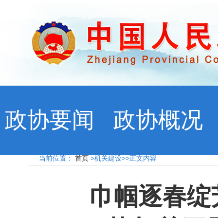
政协要闻
政协概况
当前位置：
首页
>机关建设>>正文内容
巾帼逐春绽