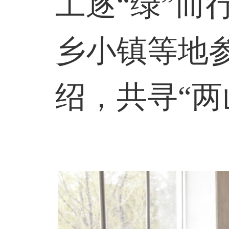
工逐“绿”而
乡小镇等地
绍，共寻“两