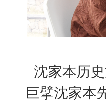
沈家本历史
巨擘沈家本