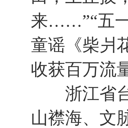
来……”“五
童谣《柴爿
收获百万流
浙江省
山襟海、文