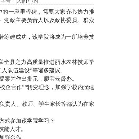
字号：[
大
][
中
][
小
]
中的一座里程碑，需要大家齐心协力推
）党政主要负责人以及政协委员、群众
若筹建成功，该学院将成为一所培养技
“举全县之力高质量推进丽水农林技师学
工人队伍建设”等诸多建议。
提案并作出批示，廖宝云督办。
进校企合作”“转变理念，加强学校内涵建
负责人、教师、学生家长等都认为在家
方式参加该学院学习？
技能人才。
加强合作。