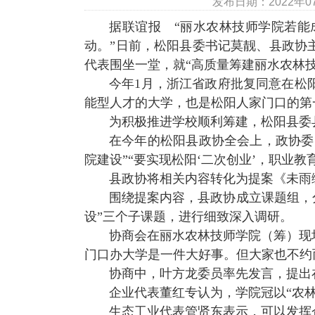
发布日期：2022年
据联谊报
“丽水农林技师学院若能
动。”日前，松阳县委书记莫靓、县政协
代表围坐一堂，就“高质量筹建丽水农林
今年
1
月，浙江省政府批复同意在松
能型人才的大学，也是松阳人家门口的第
为积极推进学校顺利筹建，松阳县委
在今年的松阳县政协全会上，政协委
院建设”“要实现松阳‘二次创业’，职业
县政协将相关内容转化为提案《未雨
围绕提案内容，县政协成立课题组，分
设”三个子课题，进行细致深入调研。
协商会在丽水农林技师学院（筹）现
门口办大学是一件大好事。但大家也不约
协商中，叶方龙委员率先发言，提出
企业代表董红专认为，学院冠以“农
生态工业代表管贤东表示，可以发挥