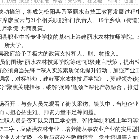
07月19日 来源：联谊报 作者：朱少珍、徐文燕 时间： 版面： 
成功摘筹，将成为松阳县乃至丽水市技工教育发展过程
主席廖宝云与
21
个相关职能部门负责人、
19
个乡镇（街道
技师学院”共商良策。
阳县职业中等专业学校的基础上筹建丽水农林技师学院。
一所大学。
县政府给予了极大的政策支持和人、财、物投入。
员们围绕“丽水农林技师学院筹建”积极建言献策，提出
教育必须勇当先锋”“深入实施素质优化提升行动，加强产业
绸缪，对标补短，建好丽水农林技师学院》，莫靓领办该
“聚焦关键指标，破解‘摘筹’瓶颈”“深化产教融合，推
场召开，与会人员先观看了街头采访。镜头中，当地企业
而同担心招生难、师资力量不足等问题。
在职人员是否可以采用工学交替、弹性学制和线上学习等
林”二字，应做强农林专业，培养能从事农业产业的实用型
企业人才优势，今后与该校在教师培育、学生培训等方面