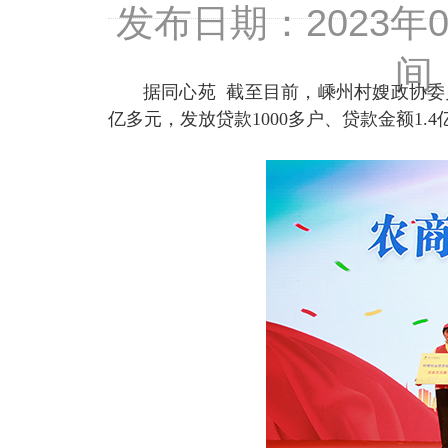
发布日期：2023
间
据同心苑
截至目前，嵊州村嫂政协委
亿多元，发放贷款
1000
多户、贷款金额
1.4