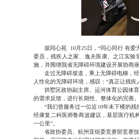
据同心苑
10
月
25
日，“同心同行
有爱
委员，残疾人之家、逸夫医康、之江实验
施，并围绕我省无障碍环境建设开展协商
走过无障碍坡道，乘上无障碍电梯，
人性化的无障碍环境，感叹：“真正让残疾人
拱墅区政协副主席、运河体育公园体
的需求反馈，进行长期性、整体化的完善
“我们曾服务过一位近
10
年未下楼的残
经康复二科医师鲁商波建议，基层医疗机
一公里”。
省政协委员、杭州亚组委竞赛部竞赛