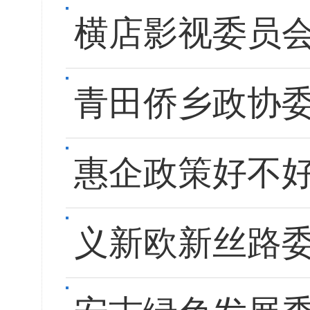
横店影视委员
青田侨乡政协
惠企政策好不
义新欧新丝路