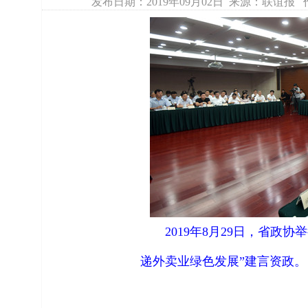
发布日期：2019年09月02日 来源：联谊报
2019
年
8
月
29
日，省政协举
递外卖业绿色发展”建言资政。