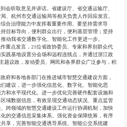
夫到会听取意见并讲话。省建设厅、省交通运输厅、
安局、杭州市交通运输局等相关负责人作回应发言。
通综合治理能力中发挥着重要作用。要坚持需求导
坚持目标导向，便利群众出行，便利基层管理；坚持
，推动我省交通数字化、智能化工作更进一步。
况作重点发言，
21
位省政协委员、专家和界别群众代
脑实践基地设置分会场和远程连线点，并通过浙江政
职主题议政，发动委员、网民和各界群众广泛参与，积
省政府和各地各部门在推进城市智慧交通建设方面，
他们建议，进一步强化信息化、数字化、智能化思
能力和水平现代化。进一步优化完善硬件配套设施和
格区域数据信息，有效呈现交通动态状况、重点监管
级、跨领域的智慧交通建设工作运行协调机制，加快
体化的交通信息采集体系。强化资金保障统筹，有序
放共享，完善智能交通诱导系统、智能公交系统建