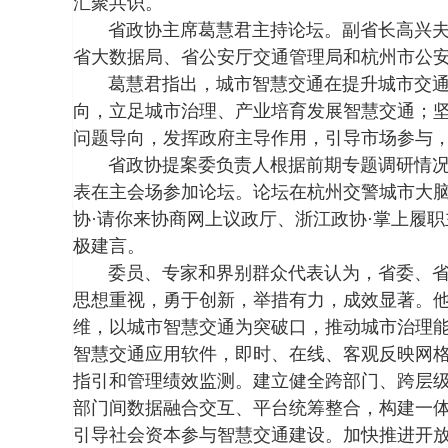
汇聚共识。
省政协主席葛慧君主持论坛。副省长高兴
省大数据局、省公安厅交通管理局和杭州市公
葛慧君指出，城市智慧交通在提升城市交
向，立足城市治理、产业培育发展智慧交通；
问题导向，发挥政府主导作用，引导市场参与
省政协提案委负责人根据前期专题调研情
表在主会场参加论坛。论坛在杭州交警城市大
协·请你来协商网上议政厅、浙江政协·掌上履
极建言。
委员、专家和界别群众代表认为，省委、
思想重视，勇于创新，举措有力，成效显著。
维，以城市智慧交通为突破口，推动城市治理
智慧交通应用软件，即时、在线、客观反映网
指引和管理绩效监测。建立健全跨部门、跨层
部门间数据融合交互、平台统筹整合，构建一
引导社会资本参与智慧交通建设。加快推进开