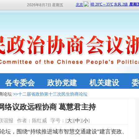
2026年8月7日 星期五
各专委会
政协党建
机关建设
委
商论坛
>>十二届省政协第十三次民生协商论坛
网络议政远程协商 葛慧君主持
源：联谊报 作者：陈红威 字号：[
大
][
中
][
小
]
论坛，围绕“持续推进城市智慧交通建设”建言资政、