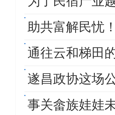
为了民宿产业
助共富解民忧！
通往云和梯田的
遂昌政协这场
事关畲族娃娃未