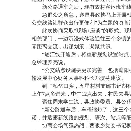
新公路通车之后，现有农村客运班车
急群众之所急，遂昌县政协马上开展“
公交线路让群众出行更便利”为主题的协商
此次协商采取“现场
+
座谈”的形式。
相关部门，一边沉浸式体验通往三个乡镇
零距离交流，出谋划策，凝聚共识。
“遂江线开通后，将重新规划设置站点
总经理罗亮说。
“公交站点设施要更加完善，包括遮阳
输发展中心财务人事科科长郑浣芬建议。
到了柘岱口乡，五星村村支部书记胡
上午
7
点多进来，中午
12
点出去，村民去县
聚焦周末学生流，县政协委员、县公
“新公路通车后，车程缩短了，这三个
诺，并透露新线路的规划、班次、站点等
协商会场气氛热烈，西畈乡党委书记