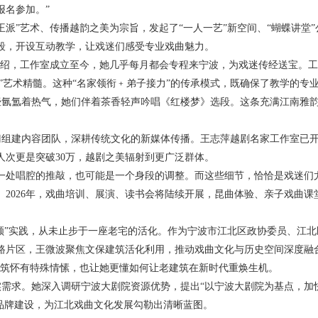
报名参加。”
“王派”艺术、传播越韵之美为宗旨，发起了“一人一艺”新空间、“蝴蝶讲堂”
段，开设互动教学，让戏迷们感受专业戏曲魅力。
介绍，工作室成立至今，她几乎每月都会专程来宁波，为戏迷传经送宝。
派”艺术精髓。这种“名家领衔﹢弟子接力”的传承模式，既确保了教学的专
壶氤氲着热气，她们伴着茶香轻声吟唱《红楼梦》选段。这条充满江南雅
门组建内容团队，深耕传统文化的新媒体传播。王志萍越剧名家工作室已
人次更是突破
30
万，越剧之美辐射到更广泛群体。
一处唱腔的推敲，也可能是一个身段的调整。而这些细节，恰恰是戏迷们
。
2026
年，戏曲培训、展演、读书会将陆续开展，昆曲体验、亲子戏曲课
展颜”实践，从未止步于一座老宅的活化。作为宁波市江北区政协委员、江
路片区，王微波聚焦文保建筑活化利用，推动戏曲文化与历史空间深度融
建筑怀有特殊情愫，也让她更懂如何让老建筑在新时代重焕生机。
实需求。她深入调研宁波大剧院资源优势，提出
“以宁波大剧院为基点，加
品牌建设，为江北戏曲文化发展勾勒出清晰蓝图。