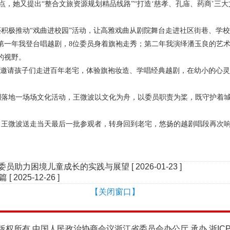
点，她又提出“整合文旅资源规划精品线路”“打造‘慈孝、孔庙、药商’三大
还积极推动
“戏曲进校园”活动，让高雅戏曲从剧院舞台走进社区街巷、学
“第一年我登台唱越剧，
8
位委员身着旗袍走秀；第二年我演绎潘玉良的艺术
的视野。
还邀请孩子们走进百年老宅，体验旗袍妆造、学唱经典越剧，在幼小的心灵
到落地一场场文化活动，王微波以文化为舟，以委员职责为桨，既守护着
。王微波送走当天最后一批参观者，转身回到老宅，悠扬的越剧唱段再次
协委员助力困境儿童成长的实践与展望
[ 2026-01-23 ]
新篇
[ 2025-12-26 ]
【关闭窗口】
版权所有 中国人民政治协商会议浙江省委员会办公厅 承办
浙IC