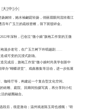
[
大
][
中
][
小
]
悠扬婉转，她水袖翩跹轻扬，俏丽眉眼间流转着江
透百年广玉兰的疏枝密桠，筛下斑驳碎金。
2022
年深秋，已创立“微小娘”旗袍工作室的王微
旗袍漫步老宅，在广玉兰树下吟唱越剧
……
改造成可变的沉浸式剧场。
改造完成后，旗袍工作室
“微小娘时尚美学创新中
举办“蝴蝶讲堂”、戏曲雅集等活动，进一步拓展
房、咖啡厅等，构建起一个复合型文化空间。
宅的砖雕、庭院、回廊间拍摄写真，再分享到小红
生活的破圈融合。
》选段后，很是激动；温州戏迷陈玉荷也感慨：“听