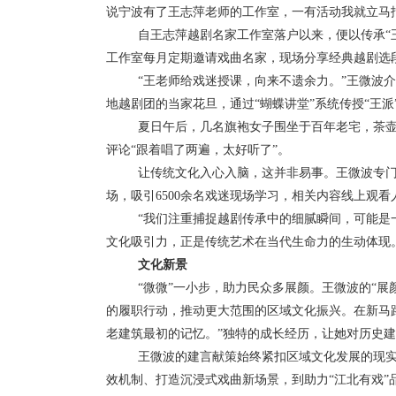
说宁波有了王志萍老师的工作室，一有活动我就立马
自王志萍越剧名家工作室落户以来，便以传承
工作室每月定期邀请戏曲名家，现场分享经典越剧选
“王老师给戏迷授课，向来不遗余力。”王微波
地越剧团的当家花旦，通过“蝴蝶讲堂”系统传授“王
夏日午后，几名旗袍女子围坐于百年老宅，茶
评论“跟着唱了两遍，太好听了”。
让传统文化入心入脑，这并非易事。王微波专
场，吸引
6500
余名戏迷现场学习，相关内容线上观看
“我们注重捕捉越剧传承中的细腻瞬间，可能是
文化吸引力，正是传统艺术在当代生命力的生动体现
文化新景
“微微”一小步，助力民众多展颜。王微波的“
的履职行动，推动更大范围的区域文化振兴。在新马
老建筑最初的记忆。”独特的成长经历，让她对历史
王微波的建言献策始终紧扣区域文化发展的现
效机制、打造沉浸式戏曲新场景，到助力“江北有戏”