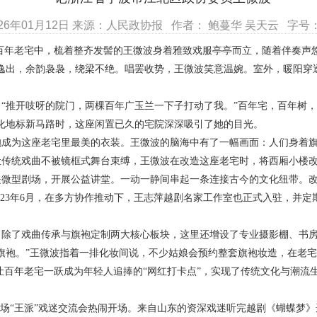
26年01月12日 来源：人民政协报 作者： 鲍蔓华 吴天云 字号：
百年老宅中，梳着整齐发髻的王微波身着雅致戏服亭亭而立，随着伴奏声
逸出，余韵袅袅，绕梁不绝。唱罢收势，王微波笑意温婉。室外，暖阳穿
。
“推开吱呀的院门，两棵百年广玉兰一下子打动了我。”百年宅，百年树，
化地标新马路时，这座闲置已久的宅院深深吸引了她的目光。
袍成为这座老宅里最美的衣装。王微波的脑海中有了一幅画面：人们身着
让传统戏曲不被镜框式舞台束缚，王微波在改造这座老宅时，将西厢小楼
是微型剧场，开展公益讲堂。一动一静间串起一条连接古今的文化纽带。
23
年
6
月，在多方协作推动下，王志萍越剧名家工作室也正式入驻，并定期
。除了戏曲传承与旗袍定制两大核心板块，这里还增设了专业摄影棚、书
旗袍。”王微波指着一排化妆间说，不少姑娘会预约整套旗袍妆造，在老
让百年老宅一跃成为年轻人追捧的“网红打卡点”，实现了传统文化与潮流
一场“王派”戏迷交流会热闹开场。来自山东的资深戏迷听完越剧《蝴蝶梦