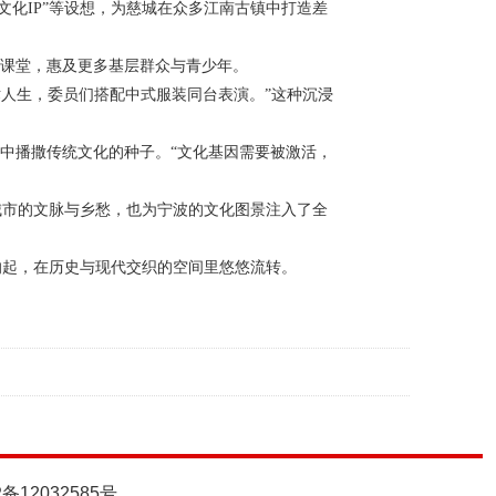
文化
IP
”等设想，为慈城在众多江南古镇中打造差
校课堂，惠及更多基层群众与青少年。
人生，委员们搭配中式服装同台表演。”这种沉浸
中播撒传统文化的种子。“文化基因需要被激活，
城市的文脉与乡愁，也为宁波的文化图景注入了全
响起，在历史与现代交织的空间里悠悠流转。
P备12032585号