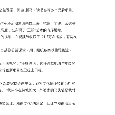
公益课堂、阅鉴·新马
36
读书会等多个品牌项目。
工作室还定期邀请来自上海、杭州、宁波、余姚等
业高度，也实现了“王派”艺术的有序延续。
韵的视频，在视频号收获了
121.7
万次播放，有网友
开办越剧公益课堂
38
期，组织各类戏曲雅集近
30
尤为珍视的。”王微波说，这种跨越地域与年龄的
堂等创新项目也已提上日程。
北区戏剧家协会副主席，她将文化情怀转化为扎实
合。“我从小在慈城长大，外婆家的马头墙是我对
快繁荣江北戏曲文化”的建议，从建立戏曲演出长