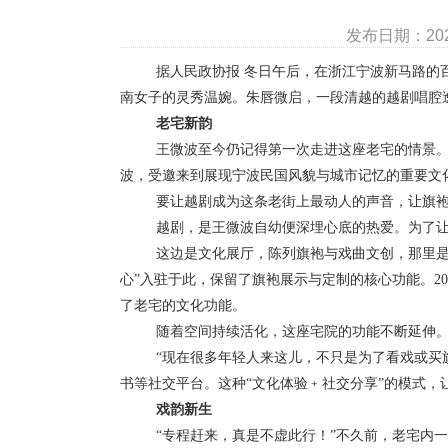
发布日期：20
据人民政协报
冬日午后，在浙江宁波新马路的
南女子的灵秀温婉。朱唇微启，一段清越的越剧唱腔
老宅新韵
王微波至今仍记得第一次走进这座老宅的情景
波，受邀来到展现宁波民国风貌与城市记忆的重要文
要让越剧成为这条老街上最动人的声音，让旗
越剧，是王微波自幼便深埋心底的热爱。为了
这边是文化展厅，陈列旗袍与戏曲文创，那里
心”入驻于此，保留了旗袍展示与定制的核心功能。
20
了老宅的文化功能。
随着空间持续活化，这座宅院的功能不断延伸
“现在很多年轻人来这儿，不只是为了看戏或买
书等社交平台。这种“文化体验﹢社交分享”的模式，
戏韵新生
“专程赶来，真是不虚此行！”不久前，老宅内