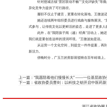
针对慈城古镇
“景区联动不畅”“文化
IP
缺失”等痛
异化竞争力提供了可行路径。
履职不仅止于建言，更重在转化落地。王微波
她还连续两年组织委员进行戏曲与服饰展演。
式参与，让传统文化以更鲜活的姿态，走进了更多人
此外，在
“我陪孩子阅（越）经典”活动上，她
我们就是要创造这样的浸润环境。”王微波如是说。
从运营一个文化空间，到提交一件件提案，再
新活力。
傍晚时分，广玉兰的剪影斑驳映在百年砖墙上
上一篇：
“我愿陪着他们慢慢长大” ——一位基层政
下一篇：
省政协委员曹剑：以科技之钥开启中医药
浙江省政协网 