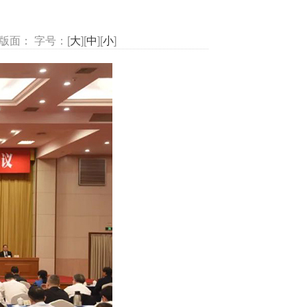
版面： 字号：[
大
][
中
][
小
]