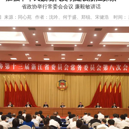
省政协举行常委会会议 廉毅敏讲话
31日 来源：同心苑 作者：沈吟、何于盛、郑锐、宋健浩 时间： 