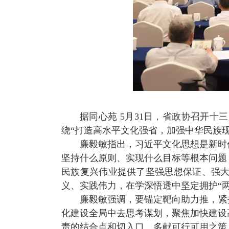
据同心苑
5
月
31
日，省政协召开十三
绕“打造高水平文化强省，加强中华民族
廉毅敏指出，习近平文化思想是新时
坚持什么原则、实现什么目标等根本问题
民族复兴伟业提供了坚强思想保证、强
义、实践伟力，在学深悟透中坚定拥护“两
廉毅敏强调，要锚定靶向助力推，紧
化建设全局中去思考谋划，聚焦加快建设
责的结合点和切入口，多献可行可用之策