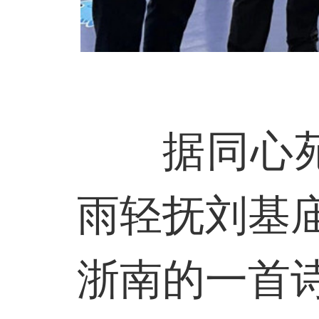
据同心
雨轻抚刘基
浙南的一首