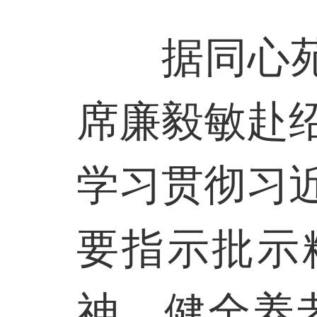
据同心
席廉毅敏赴
学习贯彻习
要指示批示
神，健全养