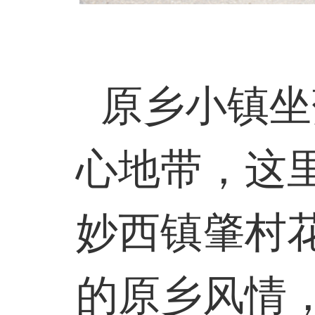
原乡小镇坐
心地带，这
妙西镇肇村
的原乡风情