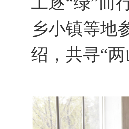
工逐“绿”而
乡小镇等地
绍，共寻“两