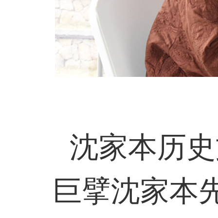
沈家本历史
巨擘沈家本