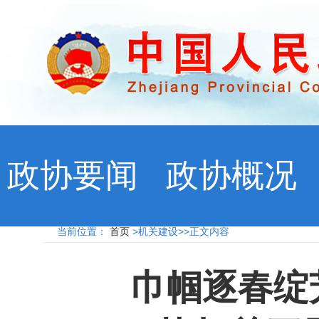
政协要闻
政协概况
当前位置：
首页
>机关建设>>正文内容
巾帼逐春绽