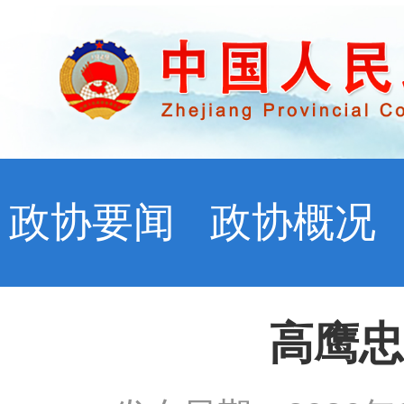
政协要闻
政协概况
高鹰忠