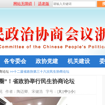
网站无障碍
适老版
各专委会
政协党建
机关建设
委
商论坛
>>十二届省政协第三十六次民生协商论坛
活圈”！省政协举行民生协商论坛
同心苑 作者：陶迈卿、宋健浩 字号：[
大
][
中
][
小
]