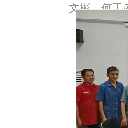
文彬、何于盛