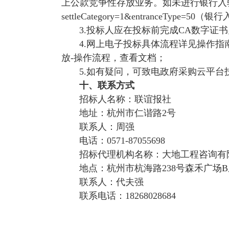
上公款竞争性存放业务。如未进行银行入
settleCategory=1&entranceType=50
（银行
3.
投标人应在投标前完成
CA
数字证书
4.
网上电子投标具体流程详见操作指
放
-
操作流程，查看文档；
5.
如有疑问，可致电政府采购云平台
十、联系方式
招标人名称：联谊报社
地址：杭州市仁谐路
2
号
联系人：周强
电话：
0571-87055698
招标代理机构名称：大地工程咨询有
地点：杭州市杭海路
238
号森禾广场
B
联系人：代夫强
联系电话：
18268028684