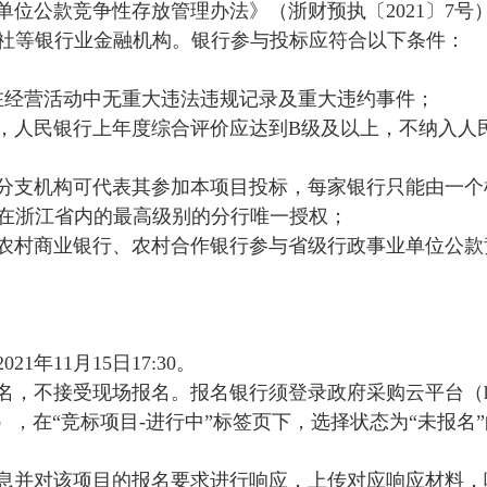
单位公款竞争性存放管理办法》（浙财预执〔
2021
〕
7
号
社等银行业金融机构。银行参与投标应符合以下条件：
在经营活动中无重大违法违规记录及重大违约事件；
，人民银行上年度综合评价应达到
B
级及以上，不纳入人
分支机构可代表其参加本项目投标，每家银行只能由一个
在浙江省内的最高级别的分行唯一授权；
农村商业银行、农村合作银行参与省级行政事业单位公款
2021
年
11
月
15
日
17:30
。
名，不接受现场报名。报名银行须登录政府采购云平台（
），在“竞标项目
-
进行中”标签页下，选择状态为“未报名
息并对该项目的报名要求进行响应，上传对应响应材料，