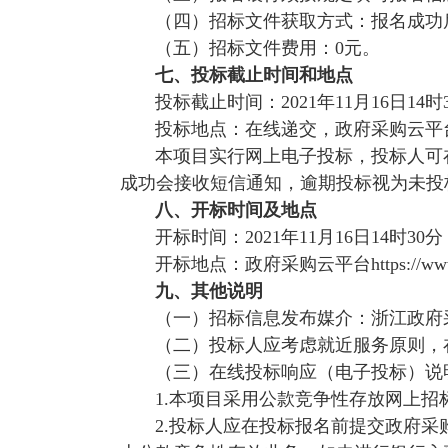
（四）招标文件获取方式：报名成功
（五）招标文件费用：
0
元。
七、投标截止时间和地点
投标截止时间：
2021
年
11
月
16
日
14
时
投标地点：在线递交，政府采购云平
本项目实行网上电子投标，投标人可
成功会接收短信通知，逾期投标视为未投
八、开标时间及地点
开标时间：
2021
年
11
月
16
日
14
时
30
分
开标地点：政府采购云平台
https://w
九、其他说明
（一）招标信息发布媒介：浙江政府
（二）投标人应考虑就近服务原则，
（三）在线投标响应（电子投标）说
1.
本项目采用公款竞争性存放网上招
2.
投标人应在投标报名前提交政府采