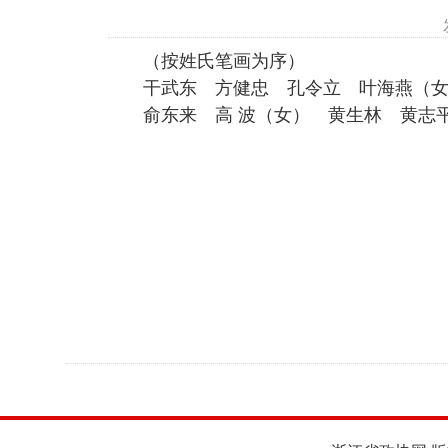
（按姓氏笔画为序）
干武东 方健忠 孔令立 叶海燕（
俞东来 高
波（女） 黄生林 黄志