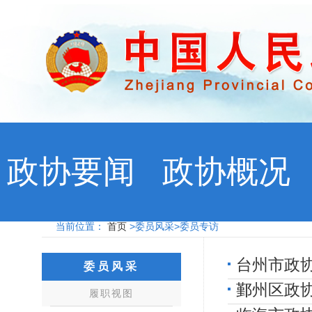
政协要闻
政协概况
当前位置：
首页
>委员风采>委员专访
台州市政
委员风采
鄞州区政
履职视图