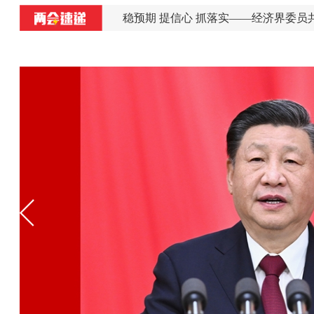
习近平总书
院工作报告
稳预期 提信心 抓落实——经济界委员共同关注
第二次全体
习近平总书
会
学习进行时
习近平总书
表团审议
学习进行时
习近平总书
两会“微”
十年两会·
习近平时间
领袖与人民
表、委员意