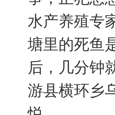
水产养殖专
塘里的死鱼
后，几分钟
游县横环乡
悦。