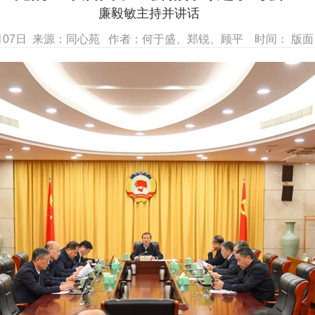
廉毅敏主持并讲话
1月07日 来源：同心苑 作者：何于盛、郑锐、顾平 时间： 版面