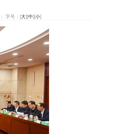
： 字号：[
大
][
中
][
小
]