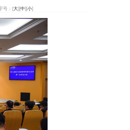
字号：[
大
][
中
][
小
]