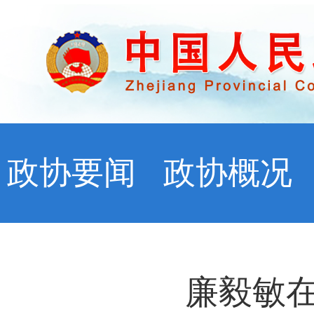
政协要闻
政协概况
廉毅敏