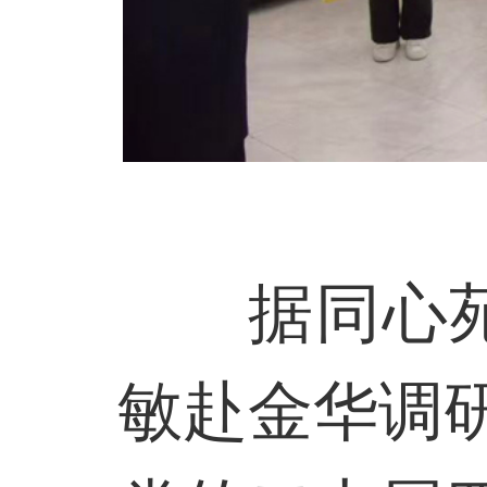
据同心
敏赴金华调