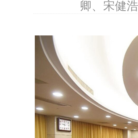
卿、宋健浩