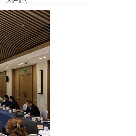
：[
大
][
中
][
小
]