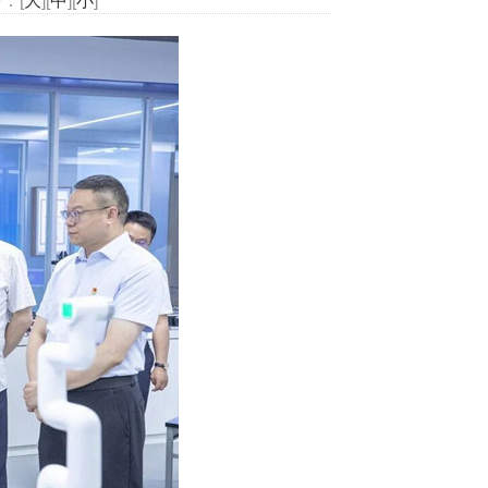
：[
大
][
中
][
小
]