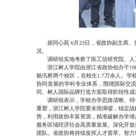
据同心苑
6
月
23
日，省政协副主席、
况。
调研组实地考察了医工信研究院、人
浙江树人学院由浙江省政协创办于
19
杨汛桥两个校区，在校生
1.7
万余人。学
协同发展的学科专业体系，围绕国际交
同、树人国际品牌打造方面取得阶段性成
调研组表示，学校办学思路清晰、特
重塑，浙江树人学院要未雨绸缪，锚定战
势，利用政协丰富资源，精准破解办学堵
服务区域经济社会高质量发展。深化开放
团队。省政协将持续发挥人才荟萃、智力