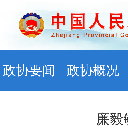
政协要闻
政协概况
廉毅