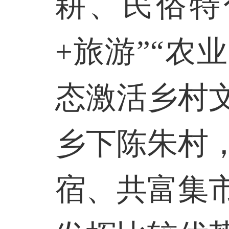
耕、民俗特
+
旅游”“农业
态激活乡村
乡下陈朱村
宿、共富集