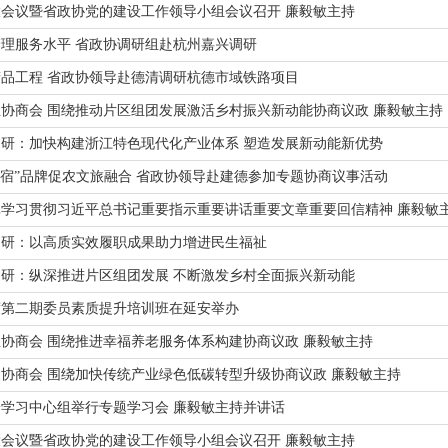
会议暨省政协党的建设工作领导小组会议召开 廉毅敏主持
理服务水平 省政协调研组赴杭州嘉兴调研
品工程 省政协领导赴德清调研杭德市域铁路项目
协商会 围绕推动片区组团发展激活乡村振兴新动能协商议政 廉毅敏主持
研：加快构建浙江特色现代化产业体系 塑造发展新动能新优势
9乡宿”品牌促农文旅融合 省政协领导赴建德参加专题协商议事活动
学习贯彻习近平总书记重要指示重要讲话重要文章重要回信精神 廉毅敏
调研：以高质实效履职成果助力增进民生福祉
研：纵深推进片区组团发展 不断激发乡村全面振兴新动能
年度第二期委员素质提升培训班在延安举办
协商会 围绕推进幸福养老服务体系构建协商议政 廉毅敏主持
协商会 围绕加快传统产业绿色低碳转型升级协商议政 廉毅敏主持
学习中心组举行专题学习会 廉毅敏主持并讲话
会议暨省政协党的建设工作领导小组会议召开 廉毅敏主持