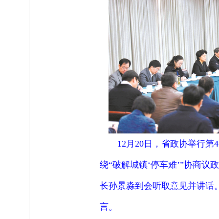
12
月
20
日，省政协举行第
4
绕“破解城镇‘停车难’”协商
长孙景淼到会听取意见并讲话
言。