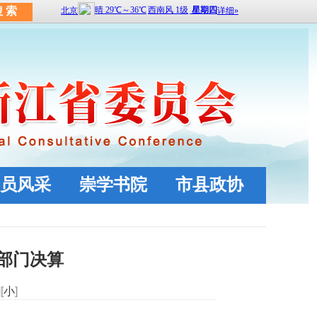
员风采
崇学书院
市县政协
度部门决算
][
小
]