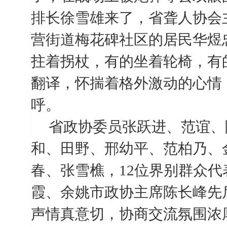
排长徐雪雄来了，省聋人协会
营街道梅花碑社区的居民华煜忠来了&
拄着拐杖，有的坐着轮椅，有
翻译，怀揣着格外激动的心情
呼。
省政协委员张跃进、范谊、
和、田野、邢幼平、范柏乃、
春、张雪樵，
12
位界别群众代
霞、余姚市政协主席陈长峰先
声情真意切，协商交流氛围浓