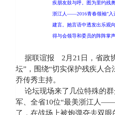
疾朋友鼓与呼。图为里约残
浙江人——
2016
青春领袖”
建言。她言语中透发出乐观
得与会领导和委员的阵阵掌
据联谊报
2
月
21
日，省政
坛”，围绕“切实保护残疾人合
乔传秀主持。
论坛现场来了几位特殊的群
军、全省
10
位“最美浙江人—
了，在战场上被炮弹夺去双眼